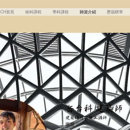
RCH首頁
術科課程
學科課程
師資介紹
歷屆榜單
岳台科 建築師
​岳台科 建築師
建築構造與施工講師
學歷：