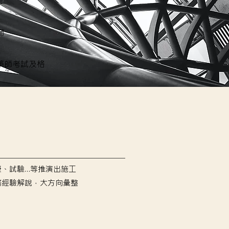
業
師
築師考試及格
、試驗…等推演出施工
務經驗解說，大方向彙整