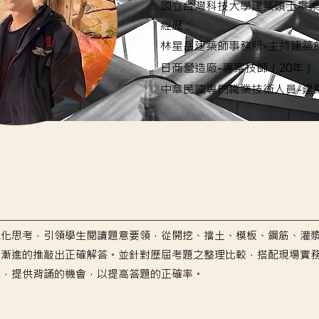
國立台灣科技大學建築碩士畢
經歷：
林星岳建築師事務所-主持建築
日商營造廠-專案技師（20年）
中華民國專門職業技術人員-建
像化思考，引領學生閱讀題意要領，從開挖、擋土、模板、鋼筋、灌漿
序漸進的推敲出正確解答。並針對歷屆考題之整理比較，搭配現場實
憶，提供背誦的機會，以提高答題的正確率。