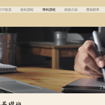
RCH首頁
術科課程
學科課程
師資介紹
歷屆榜單
了
-基礎班