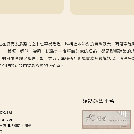
生在沒有太多努力之下也容易考過，唯構造本科對於實際執業，有著舉足
土、模板、鋼筋、灌漿、試驗等，各種該注意的細節，都是影響建築的
針對歷屆考題之整理比較，大方向彙整搭配現場實務經驗解說以加深考生
在有限的時間內提高答題的正確率。
網路教學平台
點-19點
mail.com
方LINE詢問，謝謝
司