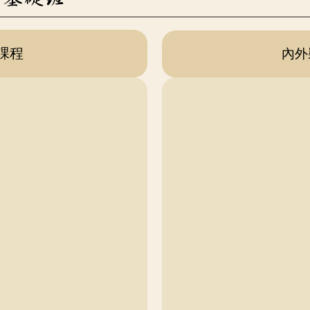
課程
內外