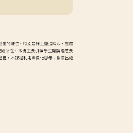
輕重的地位。特別是施工監造階段、整體
成敗所在。本班主要引領學生閱讀題意要
記憶。本課程利用圖像化思考，推演出施