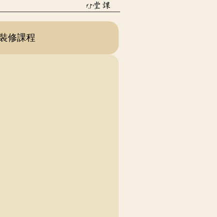
15堂課
裝修課程