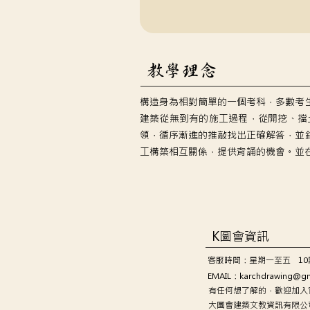
​教學理念
構造身為相對簡單的一個考科，多數考
建築從無到有的施工過程，從開挖、擋
領，循序漸進的推敲找出正確解答，並
工構築相互關係，提供背誦的機會。並
K圖會資訊
客服時間：星期一至五 10
EMAIL：
karchdrawing@g
有任何想了解的，歡迎加入官
大圖會建築文教資訊有限公