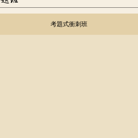
考題式衝刺班