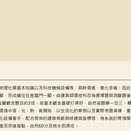
物理化學基本知識以及科技機械設備等，與時俱進、變化多端。因此
腳，而成績往往差臨門一腳。
自建築師環控科改為選擇題與測驗題後
直覺觀念題目約3成，若基本觀念基礎打得好，自然答題舉一反三、
環境中音、光、熱、氣開始，以生活化的案例以及實際考題演練，重
化設備著手，配合現有的建築規範與綠建築指標等，有系統的帶領學
進而突破盲點，自然60分及格水到渠成。