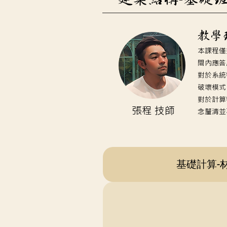
​教
本課程僅
間內應答
對於系統
破壞模式
對於計算
張程 技師
念釐清並
基礎計算-