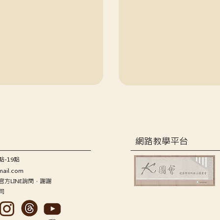
網路教學平台
點-19點
mail.com
方LINE詢問，謝謝
司