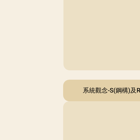
系統觀念-S(鋼構)及