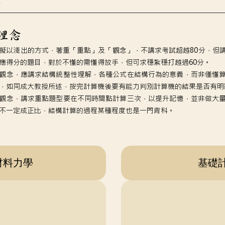
學理念
擬以淺出的方式，著重「重點」及「觀念」，不講求考試超越80分，但
應得分的題目，對於不懂的需懂得放手，但可求穩紮穩打越過60分。
觀念，應講求結構統整性理解，各種公式在結構行為的意義，而非僅懂
，如同成大教授所述，按完計算機後要有能力判別計算機的結果是否有明
觀念，講求重點題型要在不同時間點計算三次，以提升記憶，並非做大
不一定成正比，結構計算的過程某種程度也是一門背科。
材料力學
基礎