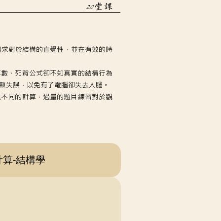
20堂課
講求對於結構的直覺性，並在有效的時
算數、死背公式卻不知真實的結構行為
顯失誤，以免有了電腦卻失去人腦。
量不同的計算，過量的題目練習對於觀
計算-結構學