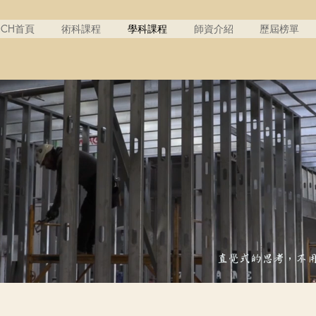
RCH首頁
術科課程
學科課程
師資介紹
歷屆榜單
直覺式的思考，不
班