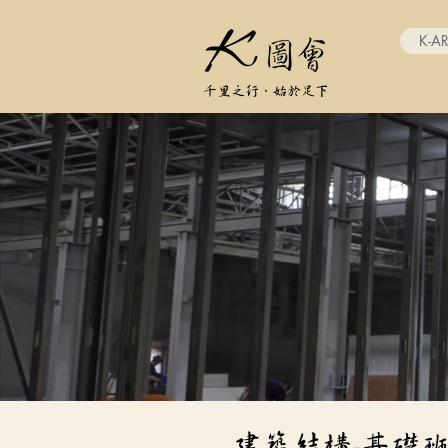
K-A
千里之行、始於足下
​建築結構-基礎